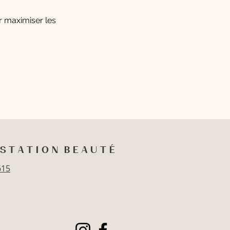
r maximiser les
S T A T I O N B E A U T É
615