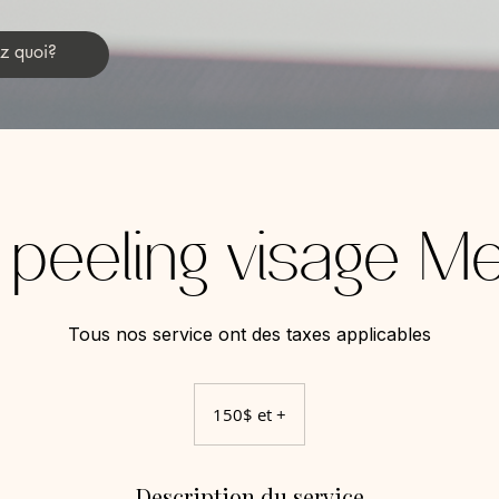
 peeling visage M
Tous nos service ont des taxes applicables
150$
et
150$ et +
+
Description du service