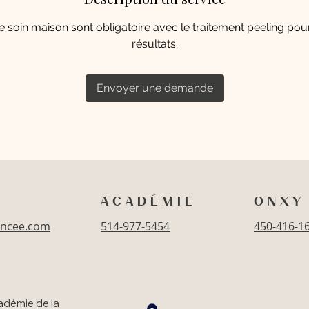
e soin maison sont obligatoire avec le traitement peeling pou
résultats.
Envoyer une demande
A C A D É M I E
O N X Y 
ancee.com
514-977-5454
450-416-1
adémie de la