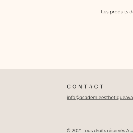
Les produits d
C O N T A C T
info@academieesthetiqueav
© 2021 Tous droits réservés Ac