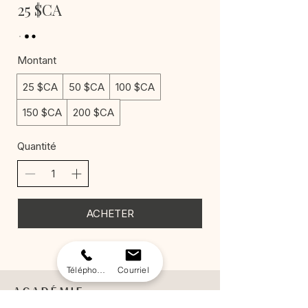
25 $CA
Montant
25 $CA
50 $CA
100 $CA
150 $CA
200 $CA
Quantité
ACHETER
Téléphone
Courriel
A C A D É M I E