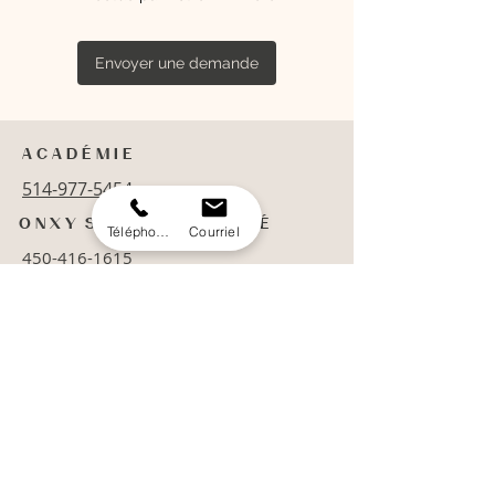
Envoyer une demande
A C A D É M I E
514-977-5454
O N X Y S T A T I O N B E A U T É
Téléphone
Courriel
450-416-1615
© 2021 Tous droits réservés
Académie de la beauté
719 Rue St Pierre,
Terrebonne,
QC J6W 1E1