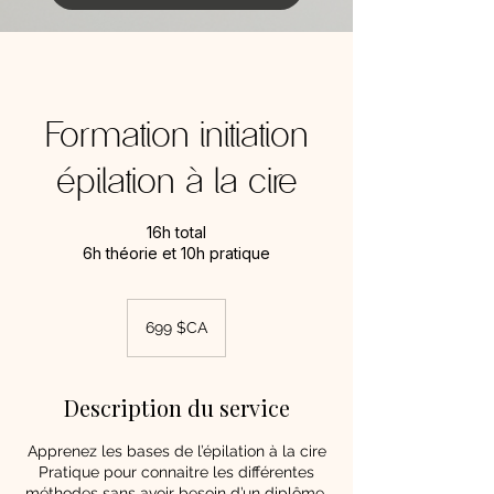
Formation initiation
épilation à la cire
16h total
6h théorie et 10h pratique
699
dollars
699 $CA
canadiens
Description du service
Apprenez les bases de l’épilation à la cire
Pratique pour connaitre les différentes
méthodes sans avoir besoin d’un diplôme.