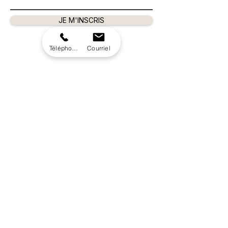
JE M'INSCRIS
Téléphone
Courriel
A C A D É M I E
514-977-5454
O N X Y S T A T I O N B E A U T É
450-416-1615
© 2021 Tous droits réservés
Académie de la beauté
Termes et conditions
719 Rue St Pierre,
Terrebonne,
QC J6W 1E1