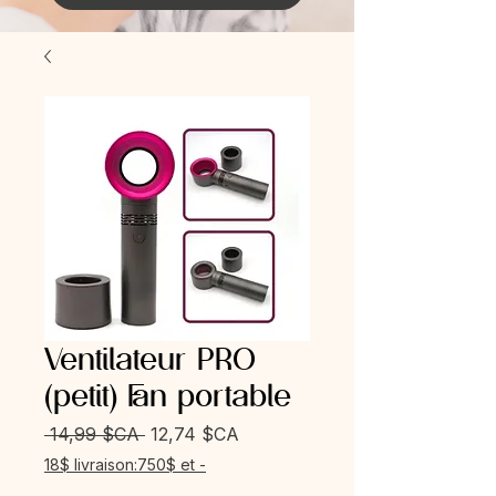
Ventilateur PRO
(petit) Fan portable
Prix
Prix
 14,99 $CA 
12,74 $CA
original
promotionnel
18$ livraison:750$ et -