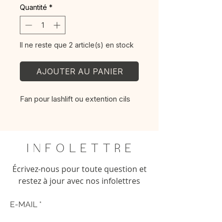
Quantité
*
Il ne reste que 2 article(s) en stock
AJOUTER AU PANIER
Fan pour lashlift ou extention cils
I N F O L E T T R E
Écrivez-nous pour toute question et
restez à jour avec nos infolettres
E-MAIL