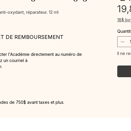
19
anti-oxydant, réparateur. 12 ml
18$ liv
Quanti
 ET DE REMBOURSEMENT
Il ne r
acter l'Académie directement au numéro de
 un courriel à
m
ndes de 750$ avant taxes et plus.