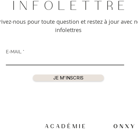
I N F O L E T T R E
rivez-nous pour toute question et restez à jour avec 
infolettres
E-MAIL
JE M'INSCRIS
A C A D É M I E
O N X Y 