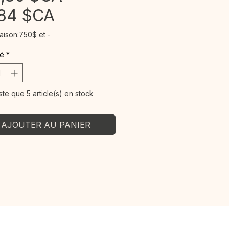
Prix
original
,84 $CA
promotionnel
raison:750$ et -
té
*
este que 5 article(s) en stock
AJOUTER AU PANIER