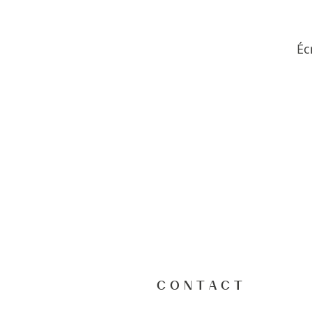
Éc
C O N T A C T