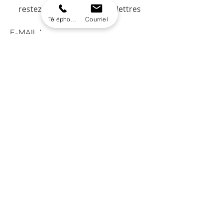
restez à jour avec nos infolettres
Téléphone
Courriel
E-MAIL
JE M'INSCRIS
A C A D É M I E
514-977-5454
O N X Y S T A T I O N B E A U T É
450-416-1615
© 2021 Tous droits réservés
Académie de la beauté