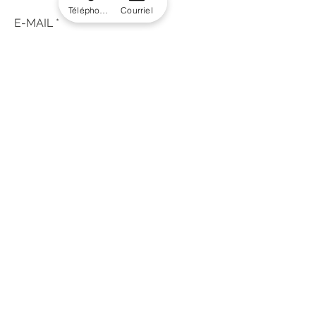
Téléphone
Courriel
E-MAIL
JE M'INSCRIS
A C A D É M I E
514-977-5454
O N X Y S T A T I O N B E A U T É
450-416-1615
© 2021 Tous droits réservés
Académie de la beauté
Termes et conditions