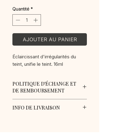
Quantité
*
AJOUTER AU PANIER
Éclaircissant d'irrégularités du
teint, unifie le teint. 16ml
POLITIQUE D'ÉCHANGE ET
DE REMBOURSEMENT
AUCUN REMBOURSEMENT
INFO DE LIVRAISON
Pour tout problème veuillez
contacter l'Académie directement
Frais de livraison : 18$
au numéro de téléphone
Livraison gratuite pour les
514.977.5454 ou écrivez un courriel
commandes de 750$ avant taxes et
à
plus.