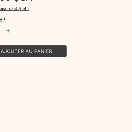
raison:750$ et -
té
*
AJOUTER AU PANIER