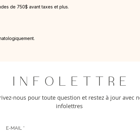
ndes de 750$ avant taxes et plus.
matologiquement.
I N F O L E T T R E
rivez-nous pour toute question et restez à jour avec 
infolettres
E-MAIL