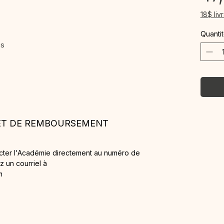
18$ liv
Quanti
es
 ET DE REMBOURSEMENT
acter l'Académie directement au numéro de
 un courriel à
m