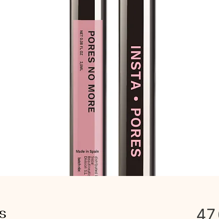
es
47