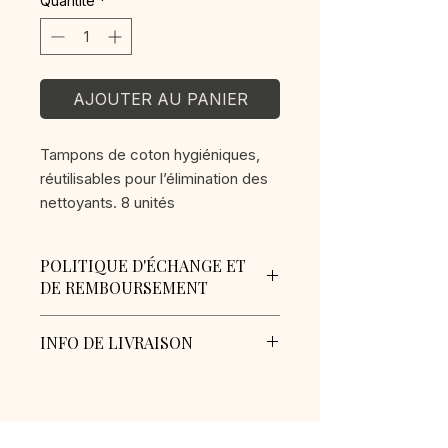
Quantité
*
AJOUTER AU PANIER
Tampons de coton hygiéniques,
réutilisables pour l’élimination des
nettoyants. 8 unités
POLITIQUE D'ÉCHANGE ET
DE REMBOURSEMENT
AUCUN REMBOURSEMENT
INFO DE LIVRAISON
Pour tout problème veuillez
contacter l'Académie directement
Frais de livraison : 18$
au numéro de téléphone
Livraison gratuite pour les
514.977.5454 ou écrivez un courriel
commandes de 750$ avant taxes et
à
plus.