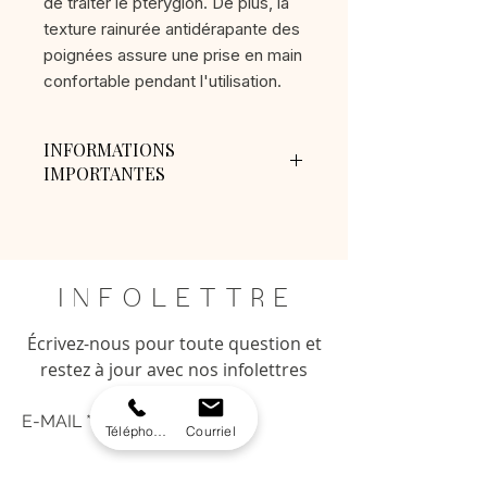
de traiter le ptérygion. De plus, la
texture rainurée antidérapante des
poignées assure une prise en main
confortable pendant l'utilisation.
INFORMATIONS
IMPORTANTES
Frais de livraison : 18$
Livraison gratuite pour les
commandes de 750$ avant taxes et
plus.
I N F O L E T T R E
AUCUN REMBOURSEMENT
Pour tout problème veuillez
Écrivez-nous pour toute question et
contacter l'Académie directement
restez à jour avec nos infolettres
au numéro de téléphone
514.977.5454 ou écrivez un courriel
E-MAIL
à
Téléphone
Courriel
info@academieesthetiqueavancee.
com