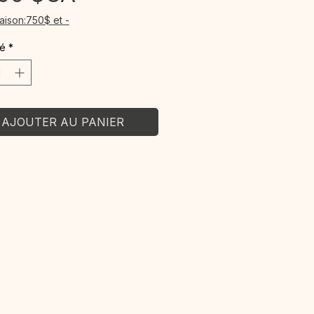
raison:750$ et -
té
*
AJOUTER AU PANIER