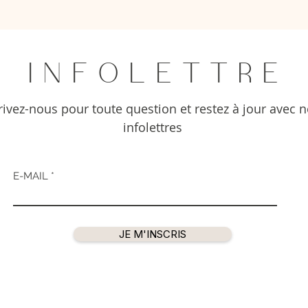
I N F O L E T T R E
rivez-nous pour toute question et restez à jour avec 
infolettres
E-MAIL
JE M'INSCRIS