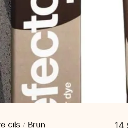
re cils / Brun
14