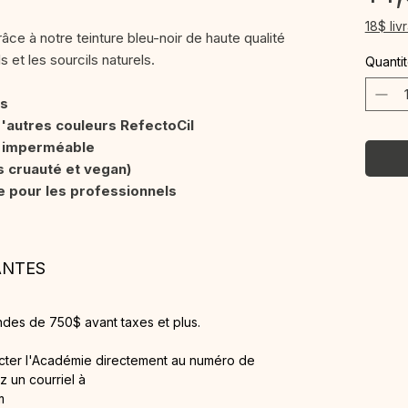
18$ liv
ce à notre teinture bleu-noir de haute qualité
 et les sourcils naturels.
Quanti
es
'autres couleurs RefectoCil
t imperméable
s cruauté et vegan)
e pour les professionnels
ANTES
ndes de 750$ avant taxes et plus.
acter l'Académie directement au numéro de
 un courriel à
m