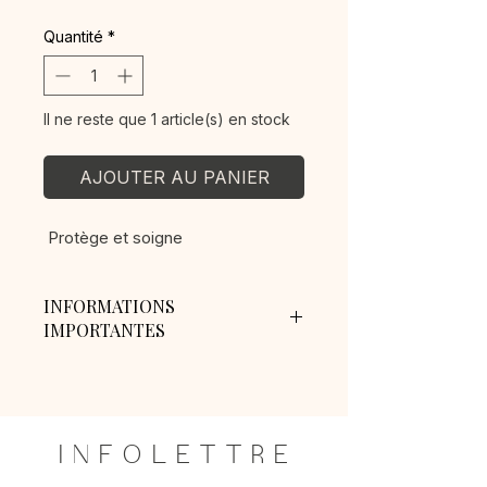
Quantité
*
Il ne reste que 1 article(s) en stock
AJOUTER AU PANIER
Protège et soigne
INFORMATIONS
IMPORTANTES
Frais de livraison : 18$
Livraison gratuite pour les
commandes de 750$ avant taxes et
plus.
I N F O L E T T R E
AUCUN REMBOURSEMENT
Pour tout problème veuillez