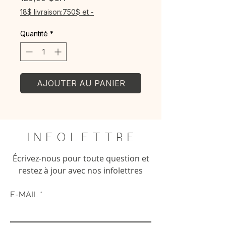
18$ livraison:750$ et -
Quantité
*
AJOUTER AU PANIER
I N F O L E T T R E
Écrivez-nous pour toute question et
restez à jour avec nos infolettres
E-MAIL