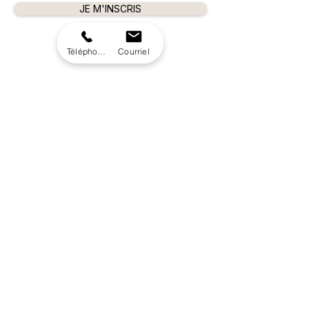
JE M'INSCRIS
Téléphone
Courriel
A C A D É M I E
514-977-5454
O N X Y S T A T I O N B E A U T É
450-416-1615
© 2021 Tous droits réservés
Académie de la beauté
Termes et conditions
719 Rue St Pierre,
Terrebonne,
QC J6W 1E1