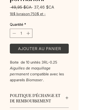
Prix
Prix
 49,95 $CA 
37,46 $CA
original
promotionnel
18$ livraison:750$ et -
Quantité
*
AJOUTER AU PANIER
Boite de 10 unités 3RL-0.25
Aiguilles de maquillage
permanent
compatible avec les
appareils
Biomaser
.
POLITIQUE D'ÉCHANGE ET
DE REMBOURSEMENT