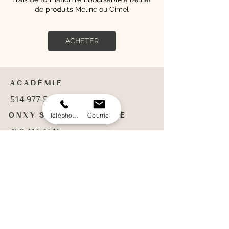
de produits Meline ou Cimel
ACHETER
A C A D É M I E
514-977-5454
Téléphone
Courriel
O N X Y S T A T I O N B E A U T É
450-416-1615
© 2021 Tous droits réservés
Académie de la beauté
719 Rue St Pierre,
Terrebonne,
QC J6W 1E1