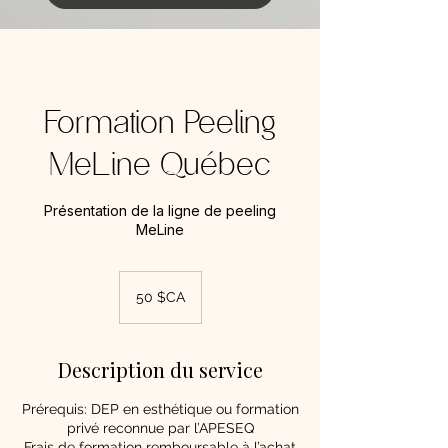
Formation Peeling
MeLine Québec
Présentation de la ligne de peeling
MeLine
50
dollars
50 $CA
canadiens
Description du service
Prérequis: DEP en esthétique ou formation
privé reconnue par l’APESEQ
Frais de formation remboursable à l’achat