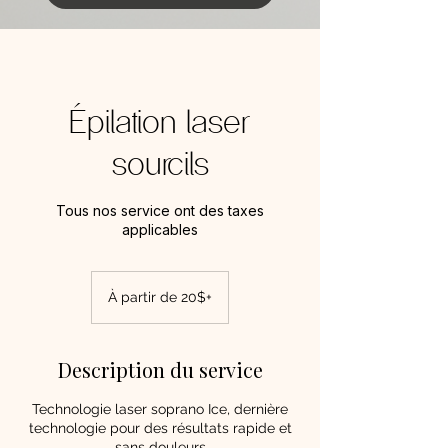
Épilation laser
sourcils
Tous nos service ont des taxes
applicables
À
partir
À partir de 20$+
de
20$+
Description du service
Technologie laser soprano Ice, dernière
technologie pour des résultats rapide et
sans douleurs