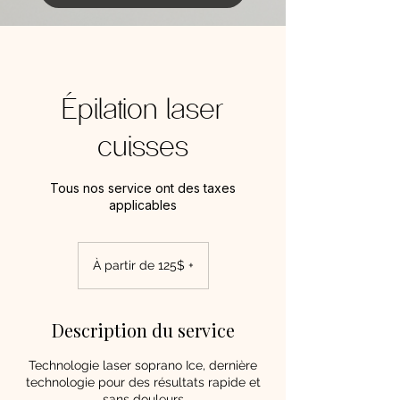
Épilation laser
cuisses
Tous nos service ont des taxes
applicables
À
partir
À partir de 125$ +
de
125$
+
Description du service
Technologie laser soprano Ice, dernière
technologie pour des résultats rapide et
sans douleurs