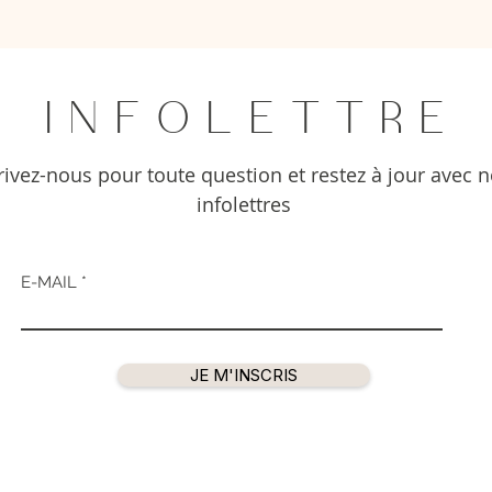
I N F O L E T T R E
rivez-nous pour toute question et restez à jour avec 
infolettres
E-MAIL
JE M'INSCRIS