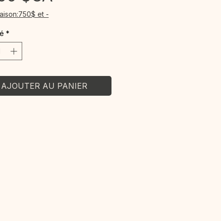
raison:750$ et -
té
*
AJOUTER AU PANIER