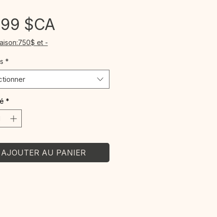
Prix
,99 $CA
raison:750$ et -
s
*
ctionner
té
*
AJOUTER AU PANIER