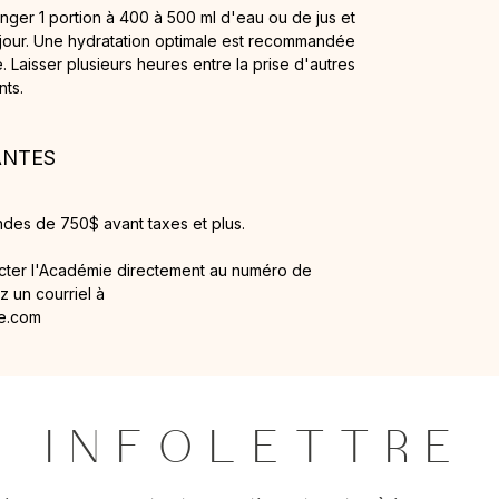
nger 1 portion à 400 à 500 ml d'eau ou de jus et
 jour. Une hydratation optimale est recommandée
. Laisser plusieurs heures entre la prise d'autres
nts.
ANTES
ndes de 750$ avant taxes et plus.
acter l'Académie directement au numéro de
 un courriel à
e.com
I N F O L E T T R E