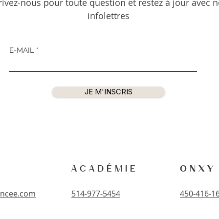
rivez-nous pour toute question et restez à jour avec 
infolettres
E-MAIL
JE M'INSCRIS
A C A D É M I E
O N X Y 
ancee.com
514-977-5454
450-416-1