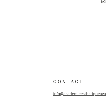
Éc
C O N T A C T
info@academieesthetiqueav