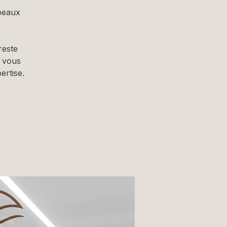
peaux
reste
n vous