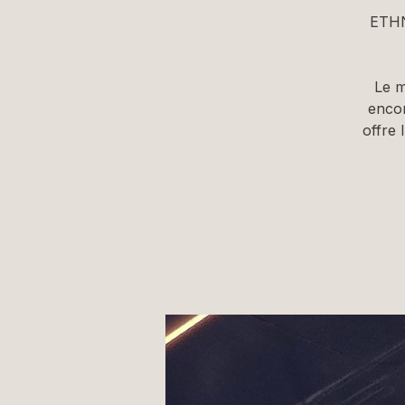
ETHN
Le m
encor