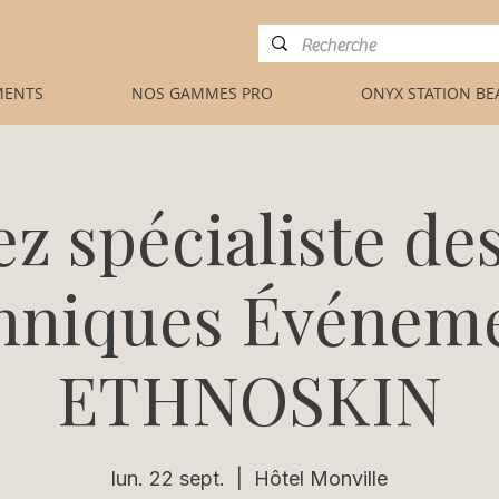
MENTS
NOS GAMMES PRO
ONYX STATION BE
z spécialiste de
hniques Événem
ETHNOSKIN
lun. 22 sept.
  |  
Hôtel Monville